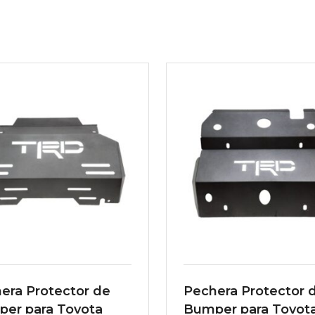
era Protector de
Pechera Protector 
er para Toyota
Bumper para Toyot