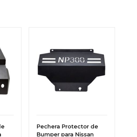
de
Pechera Protector de
a
Bumper para Nissan