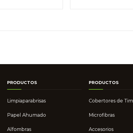
x Rocco Gris
Hilux Vigo Negro
PRODUCTOS
PRODUCTOS
Limpiaparabrisas
Cobertores de Ti
Papel Ahumado
Microfibras
Alfombras
Accesorios