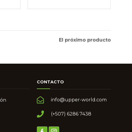
NP300 Negro
El próximo producto
CONTACTO
info@upper-world.com
món
(+507) 6286 7438