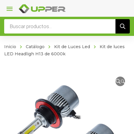
Búsqueda
de
productos
Inicio
Catálogo
Kit de Luces Led
Kit de luces
LED Headligh H13 de 6000k
🔍